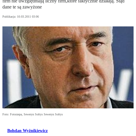
firm nie uwzględniają liczby firm,które faktycznie działają. Stąd
dane te są zawyżone
Publikacja:
10.03.2011 03:06
Foto: Fotorzepa, Seweryn Sołtys Seweryn Sołtys
Bohdan Wyżnikiewicz