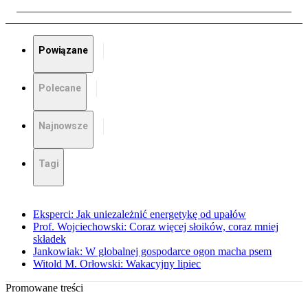
Powiązane
Polecane
Najnowsze
Tagi
Eksperci: Jak uniezależnić energetykę od upałów
Prof. Wojciechowski: Coraz więcej słoików, coraz mniej
składek
Jankowiak: W globalnej gospodarce ogon macha psem
Witold M. Orłowski: Wakacyjny lipiec
Promowane treści