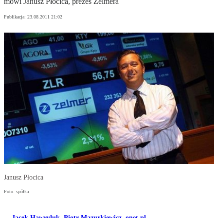
mówi Janusz Płocica, prezes Zelmera
Publikacja:
23.08.2011 21:02
Janusz Płocica
Foto: spółka
Jacek Hawryluk
,
Piotr Mazurkiewicz
,
onet.pl