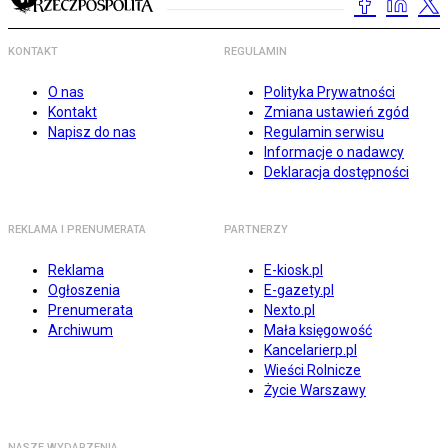
KONTAKT
REGULAMIN
O nas
Polityka Prywatności
Kontakt
Zmiana ustawień zgód
Napisz do nas
Regulamin serwisu
Informacje o nadawcy
Deklaracja dostępności
REKLAMA I PRENUMERATA
PARTNERZY
Reklama
E-kiosk.pl
Ogłoszenia
E-gazety.pl
Prenumerata
Nexto.pl
Archiwum
Mała księgowość
Kancelarierp.pl
Wieści Rolnicze
Życie Warszawy
NASZE WYDARZENIA