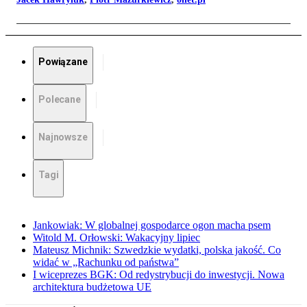
Powiązane
Polecane
Najnowsze
Tagi
Jankowiak: W globalnej gospodarce ogon macha psem
Witold M. Orłowski: Wakacyjny lipiec
Mateusz Michnik: Szwedzkie wydatki, polska jakość. Co
widać w „Rachunku od państwa”
I wiceprezes BGK: Od redystrybucji do inwestycji. Nowa
architektura budżetowa UE