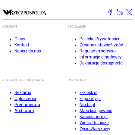
KONTAKT
REGULAMIN
O nas
Polityka Prywatności
Kontakt
Zmiana ustawień zgód
Napisz do nas
Regulamin serwisu
Informacje o nadawcy
Deklaracja dostępności
REKLAMA I PRENUMERATA
PARTNERZY
Reklama
E-kiosk.pl
Ogłoszenia
E-gazety.pl
Prenumerata
Nexto.pl
Archiwum
Mała księgowość
Kancelarierp.pl
Wieści Rolnicze
Życie Warszawy