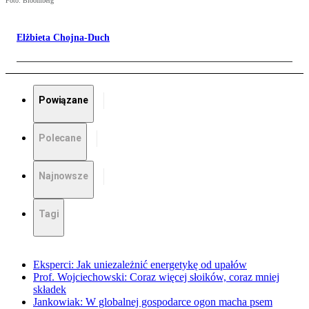
Foto: Bloomberg
Elżbieta Chojna-Duch
Powiązane
Polecane
Najnowsze
Tagi
Eksperci: Jak uniezależnić energetykę od upałów
Prof. Wojciechowski: Coraz więcej słoików, coraz mniej
składek
Jankowiak: W globalnej gospodarce ogon macha psem