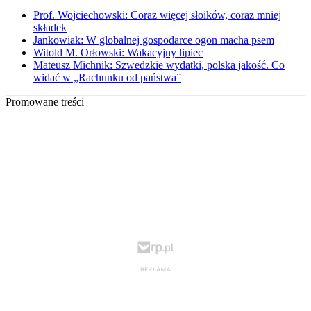
Prof. Wojciechowski: Coraz więcej słoików, coraz mniej
składek
Jankowiak: W globalnej gospodarce ogon macha psem
Witold M. Orłowski: Wakacyjny lipiec
Mateusz Michnik: Szwedzkie wydatki, polska jakość. Co
widać w „Rachunku od państwa”
Promowane treści