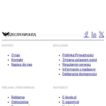
KONTAKT
REGULAMIN
O nas
Polityka Prywatności
Kontakt
Zmiana ustawień zgód
Napisz do nas
Regulamin serwisu
Informacje o nadawcy
Deklaracja dostępności
REKLAMA I PRENUMERATA
PARTNERZY
Reklama
E-kiosk.pl
Ogłoszenia
E-gazety.pl