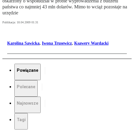
oskarżony o współudział w próbie wyprowadzenia z budżetu
państwa co najmniej 43 mln dolarów. Mimo to wciąż pozostaje na
urzędzie
Publikacja:
18.04.2009 01:31
Karolina Sawicka
,
Iwona Trusewicz
,
Ksawery Wardacki
Powiązane
Polecane
Najnowsze
Tagi