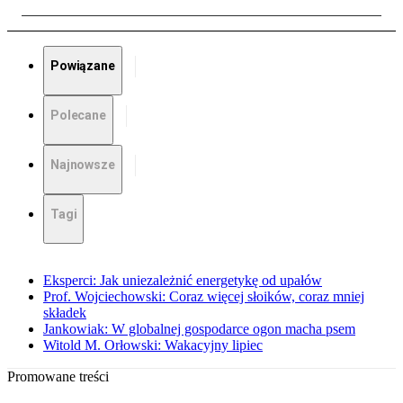
Powiązane
Polecane
Najnowsze
Tagi
Eksperci: Jak uniezależnić energetykę od upałów
Prof. Wojciechowski: Coraz więcej słoików, coraz mniej
składek
Jankowiak: W globalnej gospodarce ogon macha psem
Witold M. Orłowski: Wakacyjny lipiec
Promowane treści