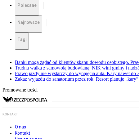
Polecane
Najnowsze
Tagi
Banki mogą żądać od klientów skanu dowodu osobistego. Praw
Trudna walka z samowolą budowlaną. NIK wini gminy i nadzór
Prawo jazdy nie wystarczy do wynajęcia auta. Kary nawet do 30
Zakaz wyjazdu do sanatorium przez rok. Resort planuje „kary”
Promowane treści
KONTAKT
O nas
Kontakt