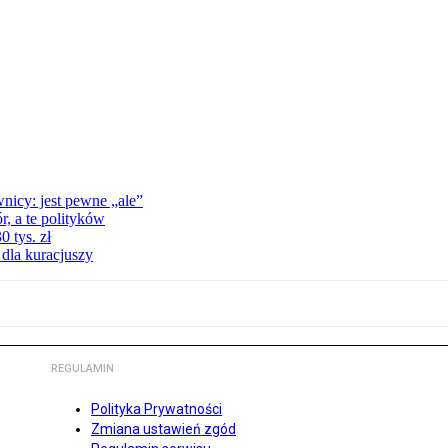
nicy: jest pewne „ale”
, a te polityków
 tys. zł
 dla kuracjuszy
REGULAMIN
Polityka Prywatności
Zmiana ustawień zgód