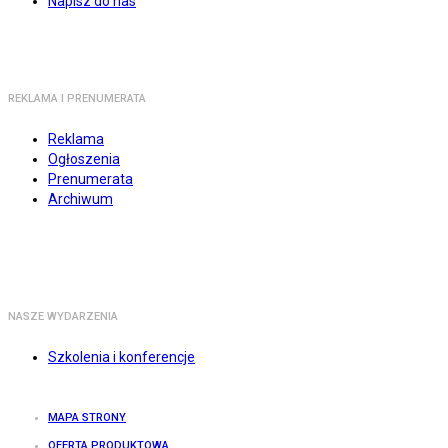
Napisz do nas
REKLAMA I PRENUMERATA
Reklama
Ogłoszenia
Prenumerata
Archiwum
NASZE WYDARZENIA
Szkolenia i konferencje
MAPA STRONY
OFERTA PRODUKTOWA