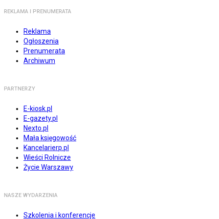
REKLAMA I PRENUMERATA
Reklama
Ogłoszenia
Prenumerata
Archiwum
PARTNERZY
E-kiosk.pl
E-gazety.pl
Nexto.pl
Mała księgowość
Kancelarierp.pl
Wieści Rolnicze
Życie Warszawy
NASZE WYDARZENIA
Szkolenia i konferencje