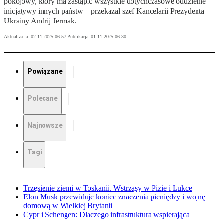
pokojowy, który ma zastąpić wszystkie dotychczasowe oddzielne
inicjatywy innych państw – przekazał szef Kancelarii Prezydenta
Ukrainy Andrij Jermak.
Aktualizacja:
02.11.2025 06:57
Publikacja:
01.11.2025 06:30
Powiązane
Polecane
Najnowsze
Tagi
Trzęsienie ziemi w Toskanii. Wstrząsy w Pizie i Lukce
Elon Musk przewiduje koniec znaczenia pieniędzy i wojnę
domową w Wielkiej Brytanii
Cypr i Schengen: Dlaczego infrastruktura wspierająca