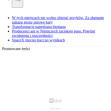
W tych miejscach nie wolno zbierać grzybów. Za złamanie
zakazu grożą surowe kary
Transformacja napędzana biomasą
Producenci aut w Niemczech zaciskają pasa. Potężne
zwolnienia i oszczędności
SpaceX mocno traci po wynikach
Promowane treści