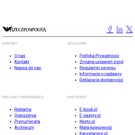
KONTAKT
REGULAMIN
O nas
Polityka Prywatności
Kontakt
Zmiana ustawień zgód
Napisz do nas
Regulamin serwisu
Informacje o nadawcy
Deklaracja dostępności
REKLAMA I PRENUMERATA
PARTNERZY
Reklama
E-kiosk.pl
Ogłoszenia
E-gazety.pl
Prenumerata
Nexto.pl
Archiwum
Mała księgowość
Kancelarierp.pl