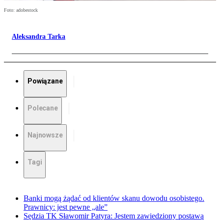
Foto: adobestock
Aleksandra Tarka
Powiązane
Polecane
Najnowsze
Tagi
Banki mogą żądać od klientów skanu dowodu osobistego.
Prawnicy: jest pewne „ale”
Sędzia TK Sławomir Patyra: Jestem zawiedziony postawą