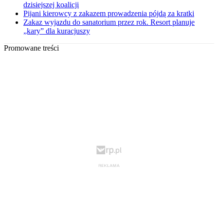
dzisiejszej koalicji
Pijani kierowcy z zakazem prowadzenia pójdą za kratki
Zakaz wyjazdu do sanatorium przez rok. Resort planuje
„kary” dla kuracjuszy
Promowane treści