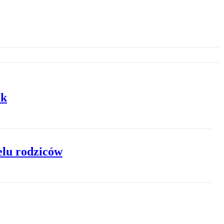
ek
elu rodziców