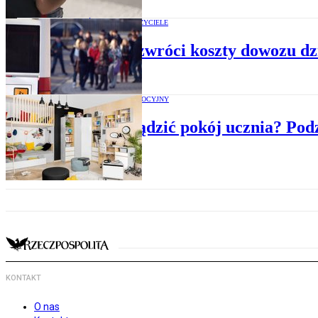
OŚWIATA I NAUCZYCIELE
Gmina zwróci koszty dowozu dzie
MATERIAŁ PROMOCYJNY
Jak urządzić pokój ucznia? Podzi
KONTAKT
O nas