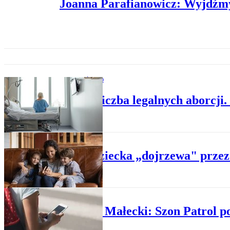
Joanna Parafianowicz: Wyjdźm
SPOŁECZEŃSTWO
Rośnie liczba legalnych aborcji.
NAUKA
Mózg dziecka „dojrzewa" przez 
RZECZ O PRAWIE
Mikołaj Małecki: Szon Patrol p