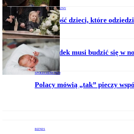
SPADKI I DAROWIZNY
Przyszłość dzieci, które odzied
ZDROWIE
Noworodek musi budzić się w n
SPOŁECZEŃSTWO
Polacy mówią „tak” pieczy współd
BIZNES