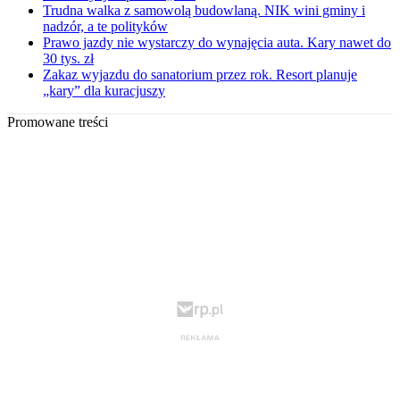
Trudna walka z samowolą budowlaną. NIK wini gminy i
nadzór, a te polityków
Prawo jazdy nie wystarczy do wynajęcia auta. Kary nawet do
30 tys. zł
Zakaz wyjazdu do sanatorium przez rok. Resort planuje
„kary” dla kuracjuszy
Promowane treści