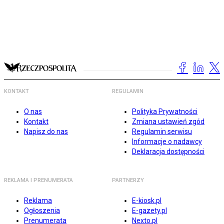
KONTAKT
REGULAMIN
O nas
Polityka Prywatności
Kontakt
Zmiana ustawień zgód
Napisz do nas
Regulamin serwisu
Informacje o nadawcy
Deklaracja dostępności
REKLAMA I PRENUMERATA
PARTNERZY
Reklama
E-kiosk.pl
Ogłoszenia
E-gazety.pl
Prenumerata
Nexto.pl