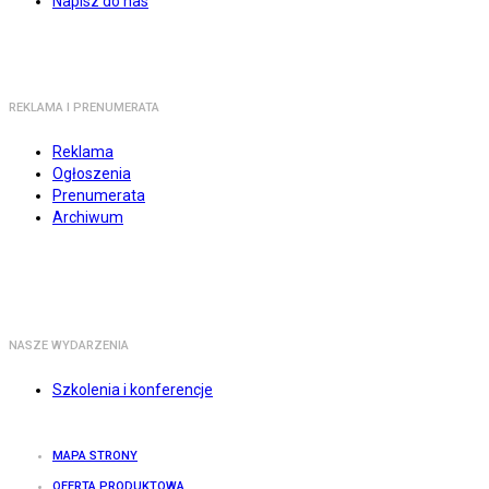
Napisz do nas
REKLAMA I PRENUMERATA
Reklama
Ogłoszenia
Prenumerata
Archiwum
NASZE WYDARZENIA
Szkolenia i konferencje
MAPA STRONY
OFERTA PRODUKTOWA