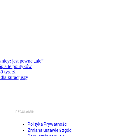
nicy: jest pewne „ale”
, a te polityków
 tys. zł
 dla kuracjuszy
REGULAMIN
Polityka Prywatności
Zmiana ustawień zgód