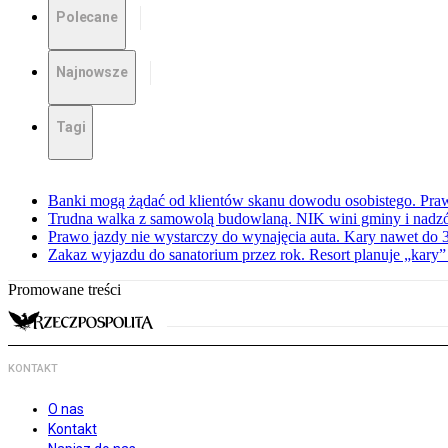
Polecane
Najnowsze
Tagi
Banki mogą żądać od klientów skanu dowodu osobistego. Praw
Trudna walka z samowolą budowlaną. NIK wini gminy i nadzór
Prawo jazdy nie wystarczy do wynajęcia auta. Kary nawet do 30
Zakaz wyjazdu do sanatorium przez rok. Resort planuje „kary”
Promowane treści
KONTAKT
O nas
Kontakt