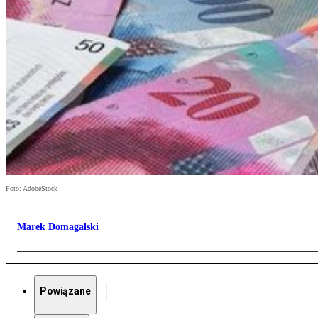
Foto: AdobeStock
Marek Domagalski
Powiązane