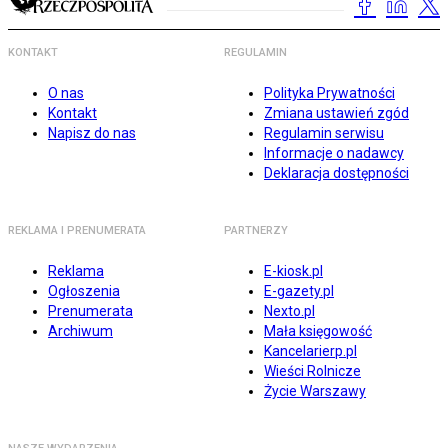
KONTAKT
REGULAMIN
O nas
Polityka Prywatności
Kontakt
Zmiana ustawień zgód
Napisz do nas
Regulamin serwisu
Informacje o nadawcy
Deklaracja dostępności
REKLAMA I PRENUMERATA
PARTNERZY
Reklama
E-kiosk.pl
Ogłoszenia
E-gazety.pl
Prenumerata
Nexto.pl
Archiwum
Mała księgowość
Kancelarierp.pl
Wieści Rolnicze
Życie Warszawy