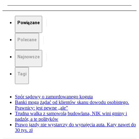
Powiązane
Polecane
Najnowsze
Tagi
Spór sądowy o zamordowanego koguta
Banki mogą żądać od klientów skanu dowodu osobistego.
Prawnicy: jest pewne „ale”
Trudna walka z samowolą budowlaną. NIK wini gminy i
nadzór, a te polityków
Prawo jazdy nie wystarczy do wynajęcia auta. Kary nawet do
30 tys. zł