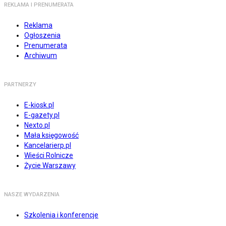
REKLAMA I PRENUMERATA
Reklama
Ogłoszenia
Prenumerata
Archiwum
PARTNERZY
E-kiosk.pl
E-gazety.pl
Nexto.pl
Mała księgowość
Kancelarierp.pl
Wieści Rolnicze
Życie Warszawy
NASZE WYDARZENIA
Szkolenia i konferencje