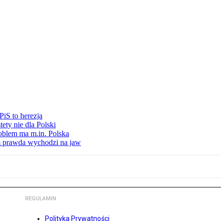
iS to herezja
ety nie dla Polski
oblem ma m.in. Polska
am prawda wychodzi na jaw
REGULAMIN
Polityka Prywatności