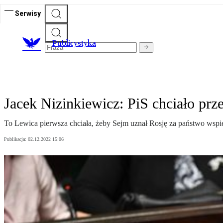
Serwisy
Publicystyka
Jacek Nizinkiewicz: PiS chciało pr
To Lewica pierwsza chciała, żeby Sejm uznał Rosję za państwo wspier
Publikacja:
02.12.2022 15:06