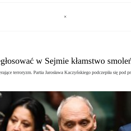
zegłosować w Sejmie kłamstwo smole
ające terroryzm. Partia Jarosława Kaczyńskiego podczepiła się pod pr