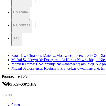
Polecane
Najnowsze
Tagi
Bogusław Chrabota: Mateusz Morawiecki uderza w PGZ. Dla P
Michał Szułdrzyński: Dobry rok dla Karola Nawrockiego. Niest
Marek Kutarba: USA brakuje zaawansowanej amunicji. Ale pr
Michał Szułdrzyński: Rozłam w PiS. Gdzie dwóch się bije, t
Promowane treści
KONTAKT
O nas