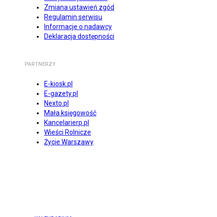
Zmiana ustawień zgód
Regulamin serwisu
Informacje o nadawcy
Deklaracja dostępności
PARTNERZY
E-kiosk.pl
E-gazety.pl
Nexto.pl
Mała księgowość
Kancelarierp.pl
Wieści Rolnicze
Życie Warszawy