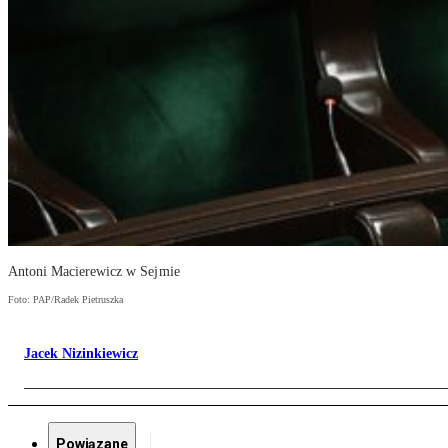
Antoni Macierewicz w Sejmie
Foto: PAP/Radek Pietruszka
Jacek Nizinkiewicz
Powiązane