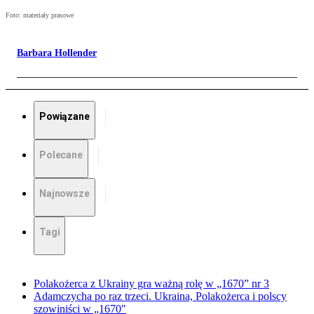
Foto: materiały prasowe
Barbara Hollender
Powiązane
Polecane
Najnowsze
Tagi
Polakożerca z Ukrainy gra ważną rolę w „1670” nr 3
Adamczycha po raz trzeci. Ukraina, Polakożerca i polscy
szowiniści w „1670"