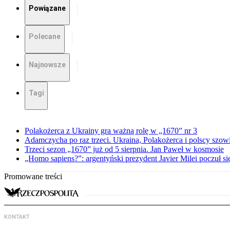
Powiązane
Polecane
Najnowsze
Tagi
Polakożerca z Ukrainy gra ważną rolę w „1670” nr 3
Adamczycha po raz trzeci. Ukraina, Polakożerca i polscy szow
Trzeci sezon „1670” już od 5 sierpnia. Jan Paweł w kosmosie
„Homo sapiens?”: argentyński prezydent Javier Milei poczuł si
Promowane treści
KONTAKT