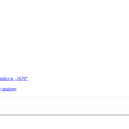
iniści w „1670"
ę urażony