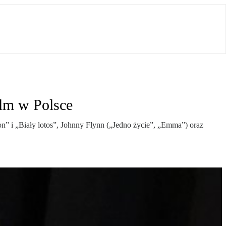
ilm w Polsce
n” i „Biały lotos”, Johnny Flynn („Jedno życie”, „Emma”) oraz