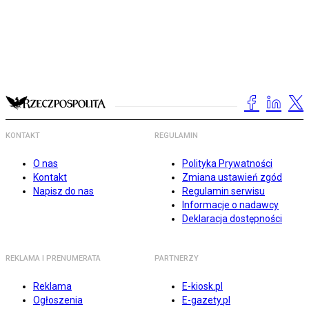
KONTAKT
REGULAMIN
O nas
Polityka Prywatności
Kontakt
Zmiana ustawień zgód
Napisz do nas
Regulamin serwisu
Informacje o nadawcy
Deklaracja dostępności
REKLAMA I PRENUMERATA
PARTNERZY
Reklama
E-kiosk.pl
Ogłoszenia
E-gazety.pl