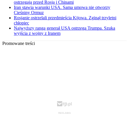
ostrzegają przed Rosją i Chinami
Iran stawia warunki USA. Sama umowa nie otworzy
Cieśniny Ormuz
Rosjanie ostrzelali przedmieścia Kijowa. Zginął trzyletni
chłopiec
Najwyższy rangą generał USA ostrzega Trumpa. Szuka
wyjścia z wojny z Iranem
Promowane treści