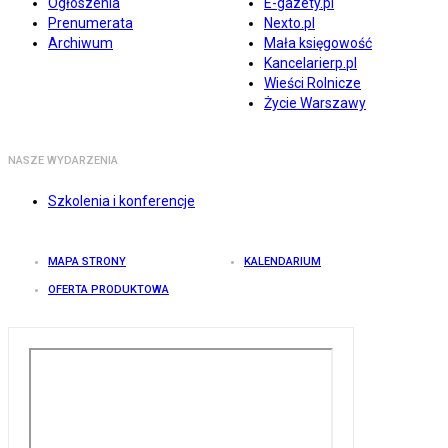
Ogłoszenia
E-gazety.pl
Prenumerata
Nexto.pl
Archiwum
Mała księgowość
Kancelarierp.pl
Wieści Rolnicze
Życie Warszawy
NASZE WYDARZENIA
Szkolenia i konferencje
MAPA STRONY
KALENDARIUM
OFERTA PRODUKTOWA