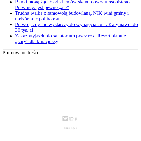
Banki mogą żądać od klientów skanu dowodu osobistego.
Prawnicy: jest pewne „ale”
Trudna walka z samowolą budowlaną. NIK wini gminy i
nadzór, a te polityków
Prawo jazdy nie wystarczy do wynajęcia auta. Kary nawet do
30 tys. zł
Zakaz wyjazdu do sanatorium przez rok. Resort planuje
„kary” dla kuracjuszy
Promowane treści