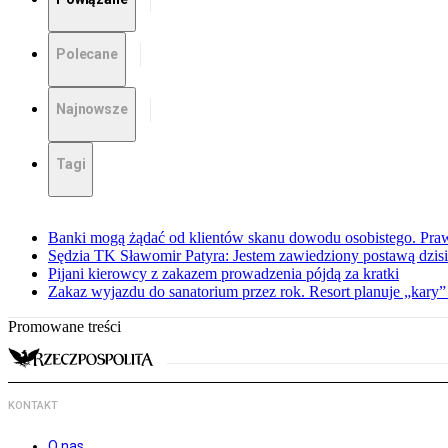
Polecane
Najnowsze
Tagi
Banki mogą żądać od klientów skanu dowodu osobistego. Praw
Sędzia TK Sławomir Patyra: Jestem zawiedziony postawą dzisiej
Pijani kierowcy z zakazem prowadzenia pójdą za kratki
Zakaz wyjazdu do sanatorium przez rok. Resort planuje „kary”
Promowane treści
KONTAKT
O nas