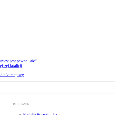
nicy: jest pewne „ale”
szej koalicji
 dla kuracjuszy
REGULAMIN
Polityka Prywatności