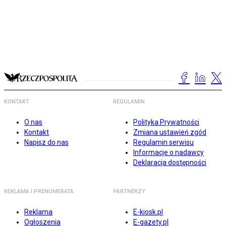
KONTAKT
REGULAMIN
O nas
Polityka Prywatności
Kontakt
Zmiana ustawień zgód
Napisz do nas
Regulamin serwisu
Informacje o nadawcy
Deklaracja dostępności
REKLAMA I PRENUMERATA
PARTNERZY
Reklama
E-kiosk.pl
Ogłoszenia
E-gazety.pl