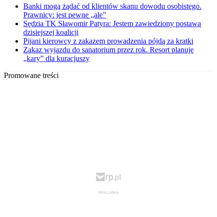
Banki mogą żądać od klientów skanu dowodu osobistego.
Prawnicy: jest pewne „ale”
Sędzia TK Sławomir Patyra: Jestem zawiedziony postawą
dzisiejszej koalicji
Pijani kierowcy z zakazem prowadzenia pójdą za kratki
Zakaz wyjazdu do sanatorium przez rok. Resort planuje
„kary” dla kuracjuszy
Promowane treści