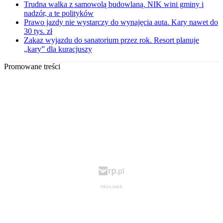
Trudna walka z samowolą budowlaną. NIK wini gminy i
nadzór, a te polityków
Prawo jazdy nie wystarczy do wynajęcia auta. Kary nawet do
30 tys. zł
Zakaz wyjazdu do sanatorium przez rok. Resort planuje
„kary” dla kuracjuszy
Promowane treści