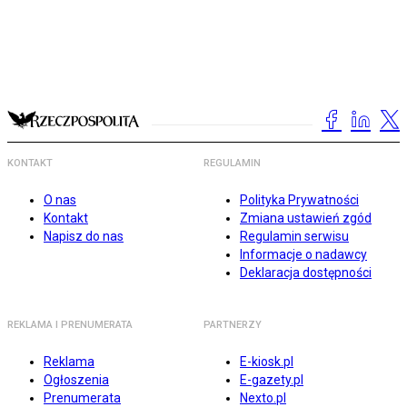
KONTAKT
REGULAMIN
O nas
Polityka Prywatności
Kontakt
Zmiana ustawień zgód
Napisz do nas
Regulamin serwisu
Informacje o nadawcy
Deklaracja dostępności
REKLAMA I PRENUMERATA
PARTNERZY
Reklama
E-kiosk.pl
Ogłoszenia
E-gazety.pl
Prenumerata
Nexto.pl