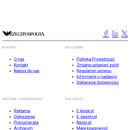
KONTAKT
REGULAMIN
O nas
Polityka Prywatności
Kontakt
Zmiana ustawień zgód
Napisz do nas
Regulamin serwisu
Informacje o nadawcy
Deklaracja dostępności
REKLAMA I PRENUMERATA
PARTNERZY
Reklama
E-kiosk.pl
Ogłoszenia
E-gazety.pl
Prenumerata
Nexto.pl
Archiwum
Mała księgowość