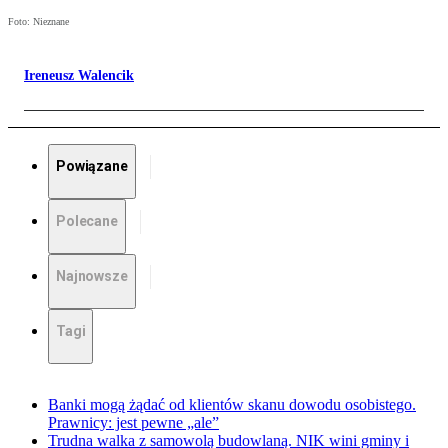
Foto: Nieznane
Ireneusz Walencik
Powiązane
Polecane
Najnowsze
Tagi
Banki mogą żądać od klientów skanu dowodu osobistego.
Prawnicy: jest pewne „ale”
Trudna walka z samowolą budowlaną. NIK wini gminy i