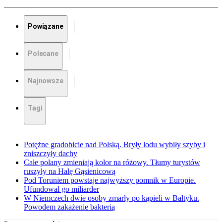
Powiązane
Polecane
Najnowsze
Tagi
Potężne gradobicie nad Polską. Bryły lodu wybiły szyby i
zniszczyły dachy
Całe polany zmieniają kolor na różowy. Tłumy turystów
ruszyły na Halę Gąsienicową
Pod Toruniem powstaje najwyższy pomnik w Europie.
Ufundował go miliarder
W Niemczech dwie osoby zmarły po kąpieli w Bałtyku.
Powodem zakażenie bakterią