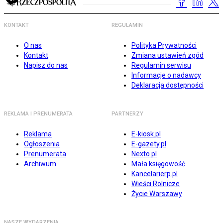
KONTAKT
REGULAMIN
O nas
Polityka Prywatności
Kontakt
Zmiana ustawień zgód
Napisz do nas
Regulamin serwisu
Informacje o nadawcy
Deklaracja dostępności
REKLAMA I PRENUMERATA
PARTNERZY
Reklama
E-kiosk.pl
Ogłoszenia
E-gazety.pl
Prenumerata
Nexto.pl
Archiwum
Mała księgowość
Kancelarierp.pl
Wieści Rolnicze
Życie Warszawy
NASZE WYDARZENIA