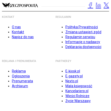
KONTAKT
REGULAMIN
O nas
Polityka Prywatności
Kontakt
Zmiana ustawień zgód
Napisz do nas
Regulamin serwisu
Informacje o nadawcy
Deklaracja dostępności
REKLAMA I PRENUMERATA
PARTNERZY
Reklama
E-kiosk.pl
Ogłoszenia
E-gazety.pl
Prenumerata
Nexto.pl
Archiwum
Mała księgowość
Kancelarierp.pl
Wieści Rolnicze
Życie Warszawy