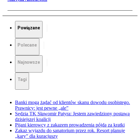
Powiązane
Polecane
Najnowsze
Tagi
Banki mogą żądać od klientów skanu dowodu osobistego.
Prawnicy: jest pewne „ale”
Sędzia TK Sławomir Patyra: Jestem zawiedziony postawą
dzisiejszej koalicji
Pijani kierowcy z zakazem prowadzenia pójdą za kratki
Zakaz wyjazdu do sanatorium przez rok. Resort planuje
„kary” dla kuracjuszy