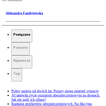
Foto: Rzeczpospolita
Aleksandra Fandrejewska
Powiązane
Polecane
Najnowsze
Tagi
Polisy tanieją od dwóch lat. Pożary mogą zmienić sytuację
AI ułatwiła życie oszustom ubezpieczeniowym na drogach.
Jak nie paść ich ofiarą?
Ranking przekrętów ubezpieczeniowych. Na fikcyjną