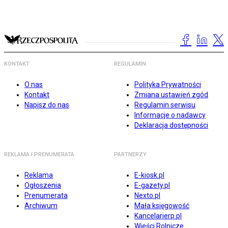
KONTAKT
REGULAMIN
O nas
Polityka Prywatności
Kontakt
Zmiana ustawień zgód
Napisz do nas
Regulamin serwisu
Informacje o nadawcy
Deklaracja dostępności
REKLAMA I PRENUMERATA
PARTNERZY
Reklama
E-kiosk.pl
Ogłoszenia
E-gazety.pl
Prenumerata
Nexto.pl
Archiwum
Mała księgowość
Kancelarierp.pl
Wieści Rolnicze