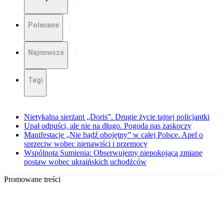
Polecane
Najnowsze
Tagi
Nietykalna sierżant „Doris”. Drugie życie tajnej policjantki
Upał odpuści, ale nie na długo. Pogoda nas zaskoczy
Manifestacje „Nie bądź obojętny” w całej Polsce. Apel o
sprzeciw wobec nienawiści i przemocy
Wspólnota Sumienia: Obserwujemy niepokojącą zmianę
postaw wobec ukraińskich uchodźców
Promowane treści