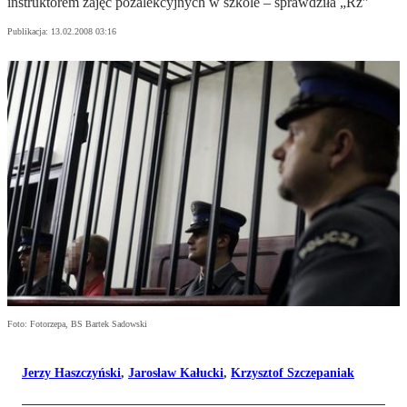
instruktorem zajęć pozalekcyjnych w szkole – sprawdziła „Rz”
Publikacja:
13.02.2008 03:16
Foto: Fotorzepa, BS Bartek Sadowski
Jerzy Haszczyński
,
Jarosław Kałucki
,
Krzysztof Szczepaniak