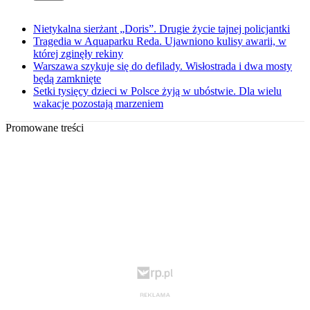
Nietykalna sierżant „Doris”. Drugie życie tajnej policjantki
Tragedia w Aquaparku Reda. Ujawniono kulisy awarii, w
której zginęły rekiny
Warszawa szykuje się do defilady. Wisłostrada i dwa mosty
będą zamknięte
Setki tysięcy dzieci w Polsce żyją w ubóstwie. Dla wielu
wakacje pozostają marzeniem
Promowane treści