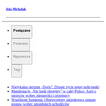
Ada Michalak
Powiązane
Polecane
Najnowsze
Tagi
Nietykalna sierżant „Doris”. Drugie życie tajnej policjantki
Manifestacje „Nie bądź obojętny” w całej Polsce. Apel o
sprzeciw wobec nienawiści i przemocy
Wspólnota Sumienia: Obserwujemy niepokojącą zmianę
postaw wobec ukraińskich uchodźców