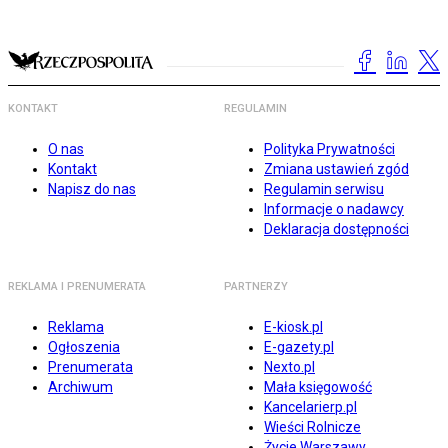
KONTAKT
REGULAMIN
O nas
Polityka Prywatności
Kontakt
Zmiana ustawień zgód
Napisz do nas
Regulamin serwisu
Informacje o nadawcy
Deklaracja dostępności
REKLAMA I PRENUMERATA
PARTNERZY
Reklama
E-kiosk.pl
Ogłoszenia
E-gazety.pl
Prenumerata
Nexto.pl
Archiwum
Mała księgowość
Kancelarierp.pl
Wieści Rolnicze
Życie Warszawy