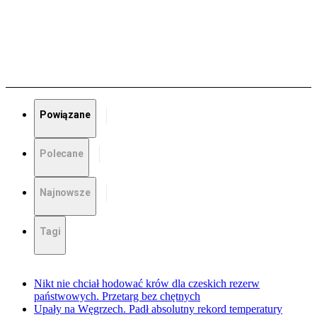
Powiązane
Polecane
Najnowsze
Tagi
Nikt nie chciał hodować krów dla czeskich rezerw
państwowych. Przetarg bez chętnych
Upały na Węgrzech. Padł absolutny rekord temperatury