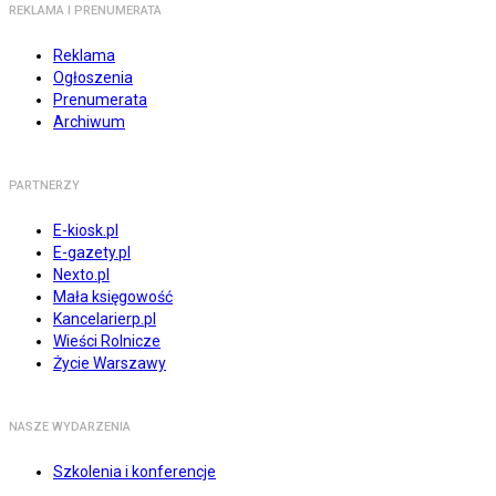
REKLAMA I PRENUMERATA
Reklama
Ogłoszenia
Prenumerata
Archiwum
PARTNERZY
E-kiosk.pl
E-gazety.pl
Nexto.pl
Mała księgowość
Kancelarierp.pl
Wieści Rolnicze
Życie Warszawy
NASZE WYDARZENIA
Szkolenia i konferencje