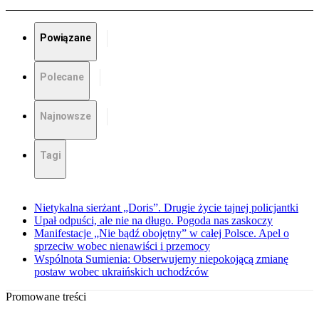
Powiązane
Polecane
Najnowsze
Tagi
Nietykalna sierżant „Doris”. Drugie życie tajnej policjantki
Upał odpuści, ale nie na długo. Pogoda nas zaskoczy
Manifestacje „Nie bądź obojętny” w całej Polsce. Apel o
sprzeciw wobec nienawiści i przemocy
Wspólnota Sumienia: Obserwujemy niepokojącą zmianę
postaw wobec ukraińskich uchodźców
Promowane treści