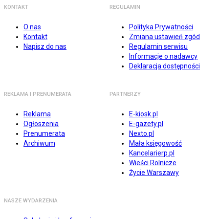
KONTAKT
REGULAMIN
O nas
Polityka Prywatności
Kontakt
Zmiana ustawień zgód
Napisz do nas
Regulamin serwisu
Informacje o nadawcy
Deklaracja dostępności
REKLAMA I PRENUMERATA
PARTNERZY
Reklama
E-kiosk.pl
Ogłoszenia
E-gazety.pl
Prenumerata
Nexto.pl
Archiwum
Mała księgowość
Kancelarierp.pl
Wieści Rolnicze
Życie Warszawy
NASZE WYDARZENIA