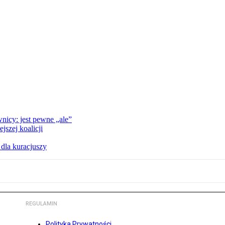
nicy: jest pewne „ale”
szej koalicji
 dla kuracjuszy
REGULAMIN
Polityka Prywatności