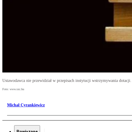
Ustawodawca nie przewidział w przepisach instytucji wstrzymywania dotacji
Foto: www.sxc.hu
Michał Cyrankiewicz
Powiązane