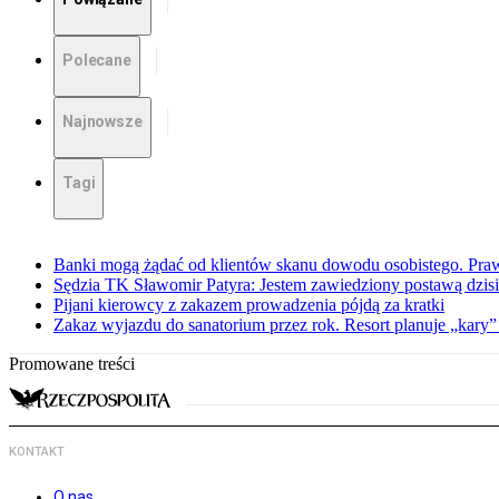
Polecane
Najnowsze
Tagi
Banki mogą żądać od klientów skanu dowodu osobistego. Praw
Sędzia TK Sławomir Patyra: Jestem zawiedziony postawą dzisiej
Pijani kierowcy z zakazem prowadzenia pójdą za kratki
Zakaz wyjazdu do sanatorium przez rok. Resort planuje „kary”
Promowane treści
KONTAKT
O nas