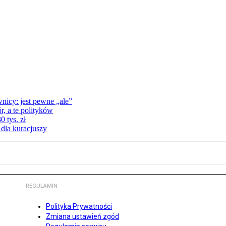
nicy: jest pewne „ale”
, a te polityków
 tys. zł
 dla kuracjuszy
REGULAMIN
Polityka Prywatności
Zmiana ustawień zgód