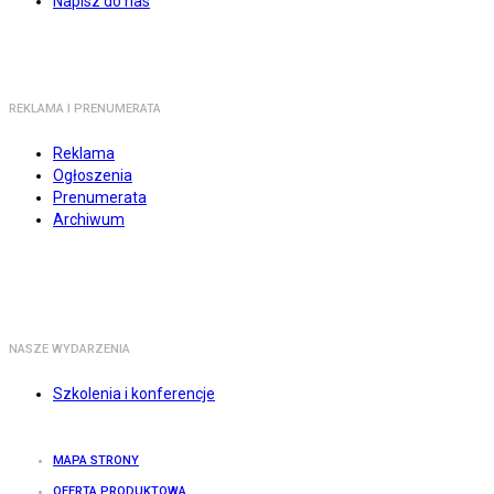
Napisz do nas
REKLAMA I PRENUMERATA
Reklama
Ogłoszenia
Prenumerata
Archiwum
NASZE WYDARZENIA
Szkolenia i konferencje
MAPA STRONY
OFERTA PRODUKTOWA