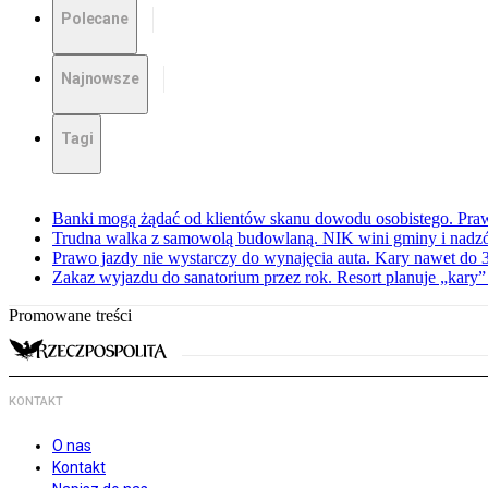
Polecane
Najnowsze
Tagi
Banki mogą żądać od klientów skanu dowodu osobistego. Praw
Trudna walka z samowolą budowlaną. NIK wini gminy i nadzór
Prawo jazdy nie wystarczy do wynajęcia auta. Kary nawet do 30
Zakaz wyjazdu do sanatorium przez rok. Resort planuje „kary”
Promowane treści
KONTAKT
O nas
Kontakt