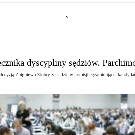
ecznika dyscypliny sędziów. Parchimo
u, decyzją Zbigniewa Ziobry zasiądzie w komisji egzaminującej kandy