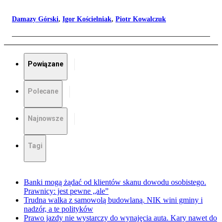
Damazy Górski
,
Igor Kościelniak
,
Piotr Kowalczuk
Powiązane
Polecane
Najnowsze
Tagi
Banki mogą żądać od klientów skanu dowodu osobistego.
Prawnicy: jest pewne „ale”
Trudna walka z samowolą budowlaną. NIK wini gminy i
nadzór, a te polityków
Prawo jazdy nie wystarczy do wynajęcia auta. Kary nawet do