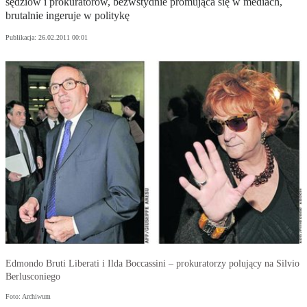
sędziów i prokuratorów, bezwstydnie promująca się w mediach,
brutalnie ingeruje w politykę
Publikacja:
26.02.2011 00:01
Edmondo Bruti Liberati i Ilda Boccassini – prokuratorzy polujący na Silvio
Berlusconiego
Foto: Archiwum