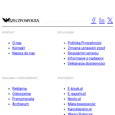
KONTAKT
REGULAMIN
O nas
Polityka Prywatności
Kontakt
Zmiana ustawień zgód
Napisz do nas
Regulamin serwisu
Informacje o nadawcy
Deklaracja dostępności
REKLAMA I PRENUMERATA
PARTNERZY
Reklama
E-kiosk.pl
Ogłoszenia
E-gazety.pl
Prenumerata
Nexto.pl
Archiwum
Mała księgowość
Kancelarierp.pl
Wieści Rolnicze