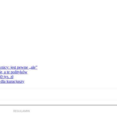
nicy: jest pewne „ale”
, a te polityków
 tys. zł
 dla kuracjuszy
REGULAMIN