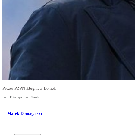
Prezes PZPN Zbigniew Boniek
Foto: Fotorzepa, Piotr Nowak
Marek Domagalski