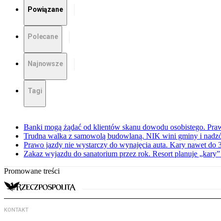
Powiązane
Polecane
Najnowsze
Tagi
Banki mogą żądać od klientów skanu dowodu osobistego. Praw
Trudna walka z samowolą budowlaną. NIK wini gminy i nadzór
Prawo jazdy nie wystarczy do wynajęcia auta. Kary nawet do 30
Zakaz wyjazdu do sanatorium przez rok. Resort planuje „kary”
Promowane treści
KONTAKT