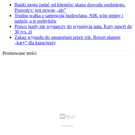
Banki mogą żądać od klientów skanu dowodu osobistego.
Prawnicy: jest pewne „ale”
Trudna walka z samowolą budowlaną. NIK wini gminy i
nadzór, a te polityków
Prawo jazdy nie wystarczy do wynajęcia auta. Kary nawet do
30 tys. zł
Zakaz wyjazdu do sanatorium przez rok. Resort planuje
„kary” dla kuracjuszy
Promowane treści