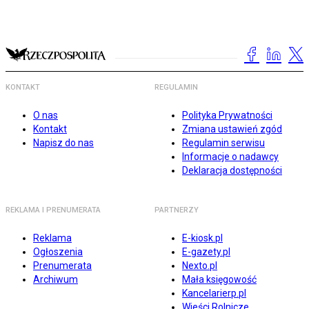
KONTAKT
REGULAMIN
O nas
Polityka Prywatności
Kontakt
Zmiana ustawień zgód
Napisz do nas
Regulamin serwisu
Informacje o nadawcy
Deklaracja dostępności
REKLAMA I PRENUMERATA
PARTNERZY
Reklama
E-kiosk.pl
Ogłoszenia
E-gazety.pl
Prenumerata
Nexto.pl
Archiwum
Mała księgowość
Kancelarierp.pl
Wieści Rolnicze