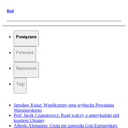
Red
Powiązane
Polecane
Najnowsze
Tagi
Jarosław Kuisz: Współczesny sens wybuchu Powstania
Warszawskiego
Prof. Jacek Czaputowicz: Rząd walczy o amerykański stół
kosztem Ukrainy
Alberto Alemanno: Ceuta nie zagroziła Unii Europejskiej.