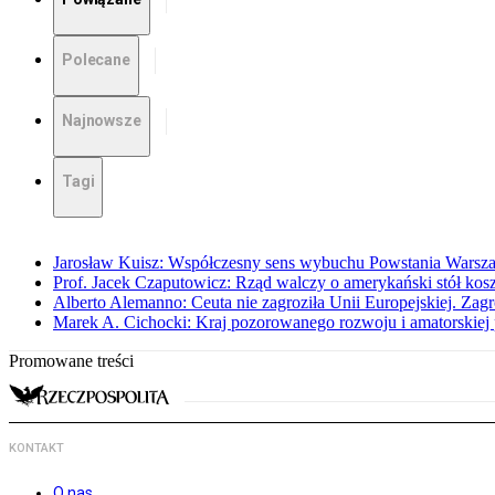
Polecane
Najnowsze
Tagi
Jarosław Kuisz: Współczesny sens wybuchu Powstania Warsz
Prof. Jacek Czaputowicz: Rząd walczy o amerykański stół kos
Alberto Alemanno: Ceuta nie zagroziła Unii Europejskiej. Zagro
Marek A. Cichocki: Kraj pozorowanego rozwoju i amatorskiej 
Promowane treści
KONTAKT
O nas