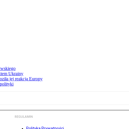
awskiego
ztem Ukrainy
ziła jej reakcja Europy
polityki
REGULAMIN
Polityka Prywatności