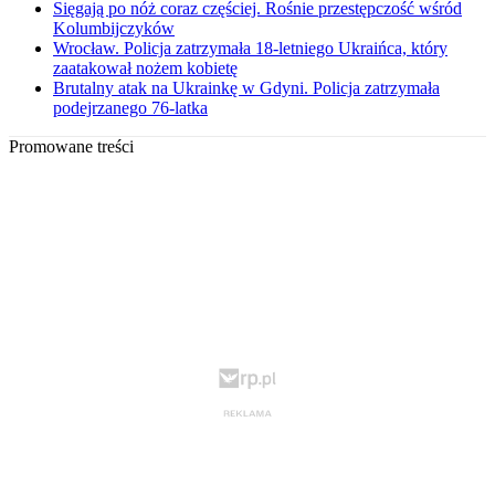
Sięgają po nóż coraz częściej. Rośnie przestępczość wśród
Kolumbijczyków
Wrocław. Policja zatrzymała 18-letniego Ukraińca, który
zaatakował nożem kobietę
Brutalny atak na Ukrainkę w Gdyni. Policja zatrzymała
podejrzanego 76-latka
Promowane treści