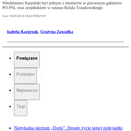
Włodzimierz Karpiński był jednym z ministrów w pierwszym gabinecie
PO-PSL oraz urzędnikiem w ratuszu Rafała Trzaskowskiego
Foto: WOJCIECH OLKUŚNIK/PAP
Izabela Kacprzak
,
Grażyna Zawadka
Powiązane
Polecane
Najnowsze
Tagi
Nietykalna sierżant „Doris”. Drugie życie tajnej policjantki