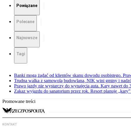
Powiązane
Polecane
Najnowsze
Tagi
Banki mogą żądać od klientów skanu dowodu osobistego. Praw
Trudna walka z samowolą budowlaną. NIK wini gminy i nadzór
Prawo jazdy nie wystarczy do wynajęcia auta. Kary nawet do 30
Zakaz wyjazdu do sanatorium przez rok. Resort planuje „kary”
Promowane treści
KONTAKT