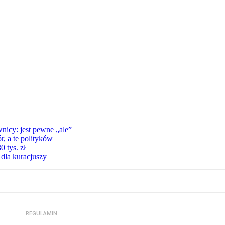
nicy: jest pewne „ale”
, a te polityków
 tys. zł
 dla kuracjuszy
REGULAMIN