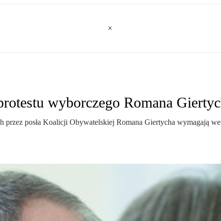
protestu wyborczego Romana Gierty
ch przez posła Koalicji Obywatelskiej Romana Giertycha wymagają w