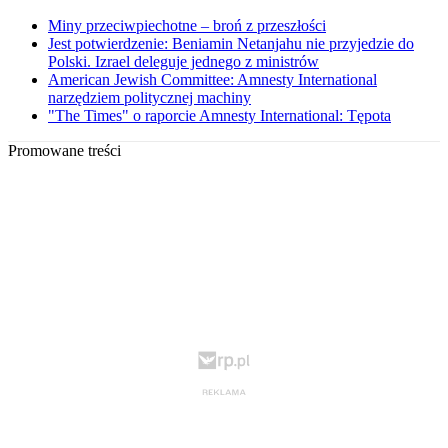
Miny przeciwpiechotne – broń z przeszłości
Jest potwierdzenie: Beniamin Netanjahu nie przyjedzie do
Polski. Izrael deleguje jednego z ministrów
American Jewish Committee: Amnesty International
narzędziem politycznej machiny
"The Times" o raporcie Amnesty International: Tępota
Promowane treści