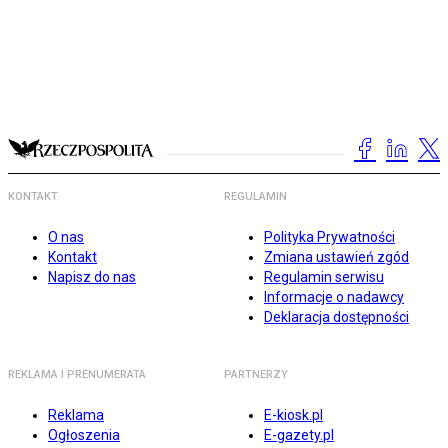
KONTAKT
REGULAMIN
O nas
Polityka Prywatności
Kontakt
Zmiana ustawień zgód
Napisz do nas
Regulamin serwisu
Informacje o nadawcy
Deklaracja dostępności
REKLAMA I PRENUMERATA
PARTNERZY
Reklama
E-kiosk.pl
Ogłoszenia
E-gazety.pl