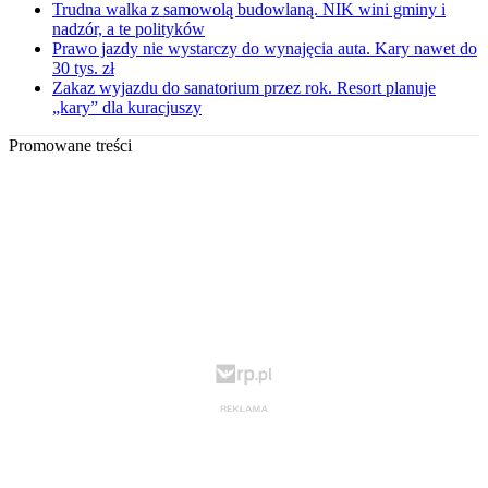
Trudna walka z samowolą budowlaną. NIK wini gminy i
nadzór, a te polityków
Prawo jazdy nie wystarczy do wynajęcia auta. Kary nawet do
30 tys. zł
Zakaz wyjazdu do sanatorium przez rok. Resort planuje
„kary” dla kuracjuszy
Promowane treści