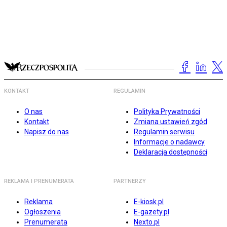
KONTAKT
REGULAMIN
O nas
Polityka Prywatności
Kontakt
Zmiana ustawień zgód
Napisz do nas
Regulamin serwisu
Informacje o nadawcy
Deklaracja dostępności
REKLAMA I PRENUMERATA
PARTNERZY
Reklama
E-kiosk.pl
Ogłoszenia
E-gazety.pl
Prenumerata
Nexto.pl