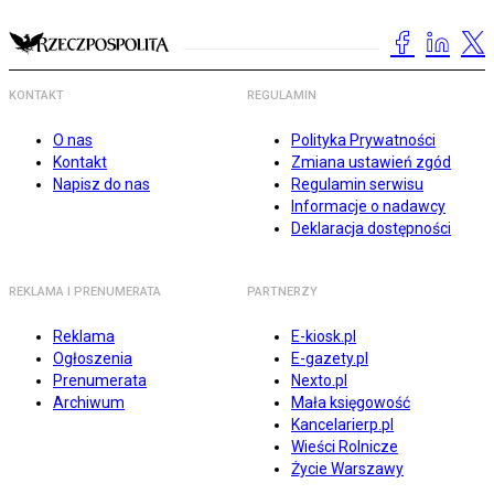
KONTAKT
REGULAMIN
O nas
Polityka Prywatności
Kontakt
Zmiana ustawień zgód
Napisz do nas
Regulamin serwisu
Informacje o nadawcy
Deklaracja dostępności
REKLAMA I PRENUMERATA
PARTNERZY
Reklama
E-kiosk.pl
Ogłoszenia
E-gazety.pl
Prenumerata
Nexto.pl
Archiwum
Mała księgowość
Kancelarierp.pl
Wieści Rolnicze
Życie Warszawy