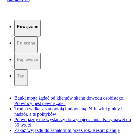
Powiązane
Polecane
Najnowsze
Tagi
Banki mogą żądać od klientów skanu dowodu osobistego.
Prawnicy: jest pewne „ale”
Trudna walka z samowolą budowlaną. NIK wini gminy i
nadzór, a te polityków
Prawo jazdy nie wystarczy do wynajęcia auta. Kary nawet do
30 tys. zł
Zakaz wyjazdu do sanatorium przez rok. Resort planuje