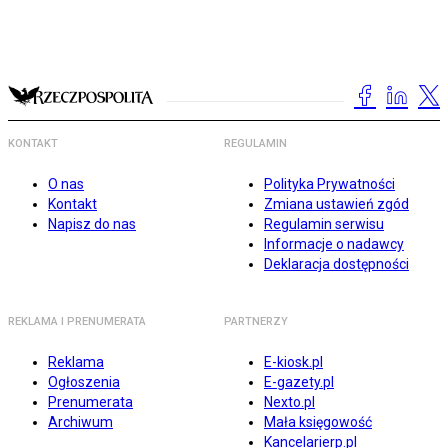
KONTAKT
REGULAMIN
O nas
Polityka Prywatności
Kontakt
Zmiana ustawień zgód
Napisz do nas
Regulamin serwisu
Informacje o nadawcy
Deklaracja dostępności
REKLAMA I PRENUMERATA
PARTNERZY
Reklama
E-kiosk.pl
Ogłoszenia
E-gazety.pl
Prenumerata
Nexto.pl
Archiwum
Mała księgowość
Kancelarierp.pl