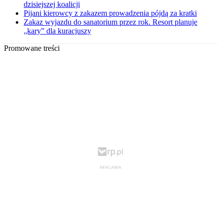
dzisiejszej koalicji
Pijani kierowcy z zakazem prowadzenia pójdą za kratki
Zakaz wyjazdu do sanatorium przez rok. Resort planuje
„kary” dla kuracjuszy
Promowane treści