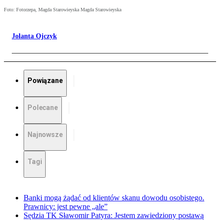
Foto: Fotorzepa, Magda Starowieyska Magda Starowieyska
Jolanta Ojczyk
Powiązane
Polecane
Najnowsze
Tagi
Banki mogą żądać od klientów skanu dowodu osobistego.
Prawnicy: jest pewne „ale”
Sędzia TK Sławomir Patyra: Jestem zawiedziony postawą