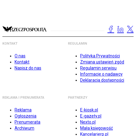
KONTAKT
REGULAMIN
O nas
Polityka Prywatności
Kontakt
Zmiana ustawień zgód
Napisz do nas
Regulamin serwisu
Informacje o nadawcy
Deklaracja dostępności
REKLAMA I PRENUMERATA
PARTNERZY
Reklama
E-kiosk.pl
Ogłoszenia
E-gazety.pl
Prenumerata
Nexto.pl
Archiwum
Mała księgowość
Kancelarierp.pl