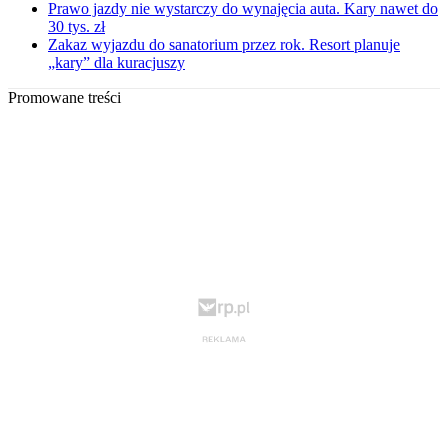
Prawo jazdy nie wystarczy do wynajęcia auta. Kary nawet do
30 tys. zł
Zakaz wyjazdu do sanatorium przez rok. Resort planuje
„kary” dla kuracjuszy
Promowane treści