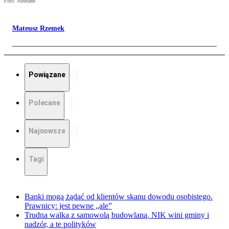
Foto: Nieznane
Mateusz Rzemek
Powiązane
Polecane
Najnowsze
Tagi
Banki mogą żądać od klientów skanu dowodu osobistego.
Prawnicy: jest pewne „ale”
Trudna walka z samowolą budowlaną. NIK wini gminy i
nadzór, a te polityków