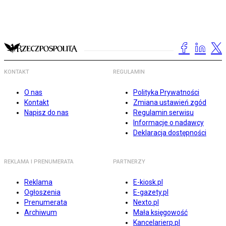
KONTAKT
REGULAMIN
O nas
Polityka Prywatności
Kontakt
Zmiana ustawień zgód
Napisz do nas
Regulamin serwisu
Informacje o nadawcy
Deklaracja dostępności
REKLAMA I PRENUMERATA
PARTNERZY
Reklama
E-kiosk.pl
Ogłoszenia
E-gazety.pl
Prenumerata
Nexto.pl
Archiwum
Mała księgowość
Kancelarierp.pl