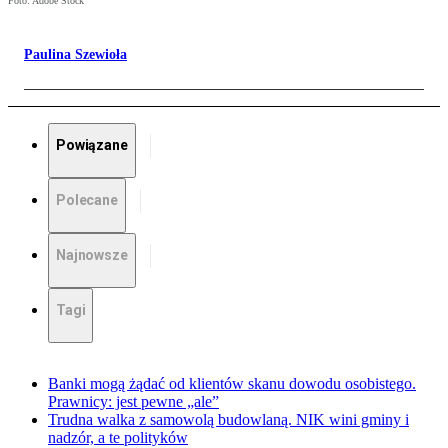
Foto: Adobe Stock
Paulina Szewioła
Powiązane
Polecane
Najnowsze
Tagi
Banki mogą żądać od klientów skanu dowodu osobistego.
Prawnicy: jest pewne „ale”
Trudna walka z samowolą budowlaną. NIK wini gminy i
nadzór, a te polityków