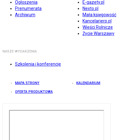
Ogłoszenia
E-gazety.pl
Prenumerata
Nexto.pl
Archiwum
Mała księgowość
Kancelarierp.pl
Wieści Rolnicze
Życie Warszawy
NASZE WYDARZENIA
Szkolenia i konferencje
MAPA STRONY
KALENDARIUM
OFERTA PRODUKTOWA