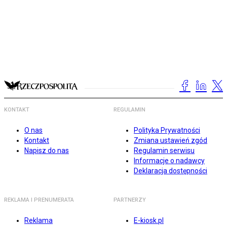
KONTAKT
REGULAMIN
O nas
Polityka Prywatności
Kontakt
Zmiana ustawień zgód
Napisz do nas
Regulamin serwisu
Informacje o nadawcy
Deklaracja dostępności
REKLAMA I PRENUMERATA
PARTNERZY
Reklama
E-kiosk.pl