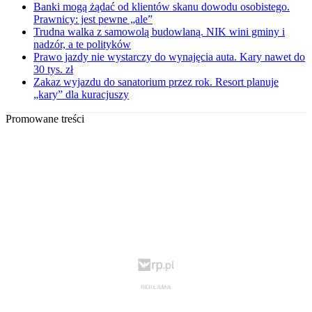
Banki mogą żądać od klientów skanu dowodu osobistego.
Prawnicy: jest pewne „ale”
Trudna walka z samowolą budowlaną. NIK wini gminy i
nadzór, a te polityków
Prawo jazdy nie wystarczy do wynajęcia auta. Kary nawet do
30 tys. zł
Zakaz wyjazdu do sanatorium przez rok. Resort planuje
„kary” dla kuracjuszy
Promowane treści