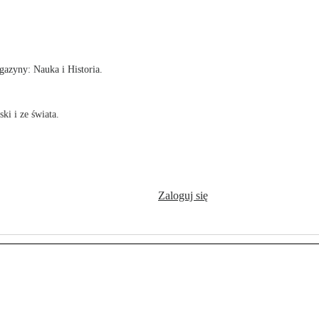
!
azyny: Nauka i Historia.
ki i ze świata.
Zaloguj się