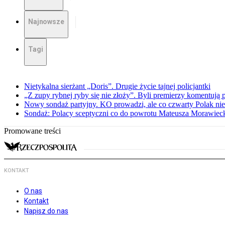
Najnowsze
Tagi
Nietykalna sierżant „Doris”. Drugie życie tajnej policjantki
„Z zupy rybnej ryby się nie złoży”. Byli premierzy komentuj
Nowy sondaż partyjny. KO prowadzi, ale co czwarty Polak nie 
Sondaż: Polacy sceptyczni co do powrotu Mateusza Morawiec
Promowane treści
KONTAKT
O nas
Kontakt
Napisz do nas