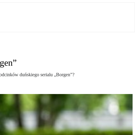
rgen”
a odcinków duńskiego serialu „Borgen”?