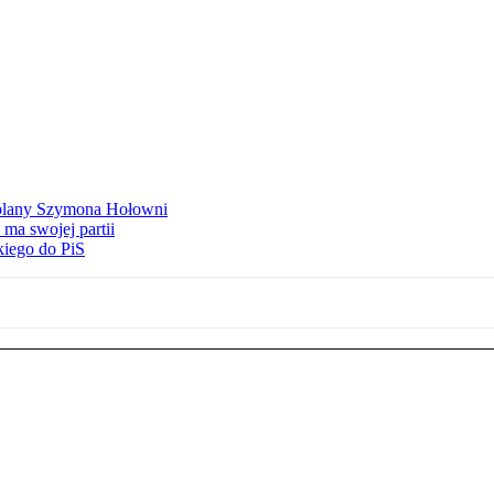
ą plany Szymona Hołowni
ma swojej partii
kiego do PiS