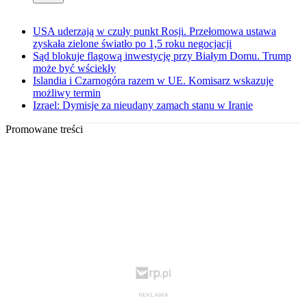
USA uderzają w czuły punkt Rosji. Przełomowa ustawa
zyskała zielone światło po 1,5 roku negocjacji
Sąd blokuje flagową inwestycję przy Białym Domu. Trump
może być wściekły
Islandia i Czarnogóra razem w UE. Komisarz wskazuje
możliwy termin
Izrael: Dymisje za nieudany zamach stanu w Iranie
Promowane treści